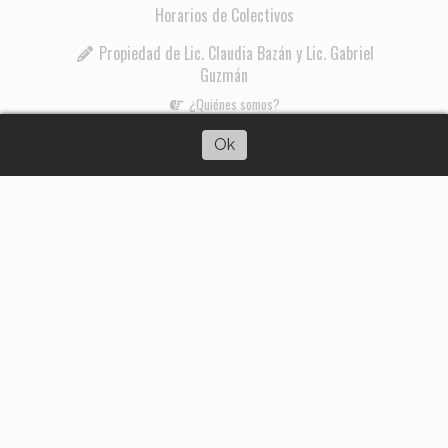
Horarios de Colectivos
Propiedad de Lic. Claudia Bazán y Lic. Gabriel
Guzmán
¿Quiénes somos?
Escuchar artículo
Ok
3585081829
Mercedes Sosa 444
eldiadehigueras@gmail.com