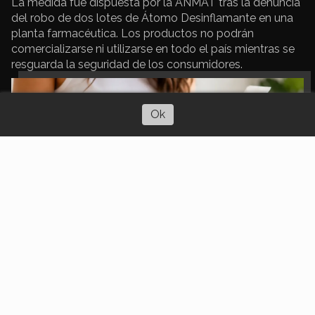
La medida fue dispuesta por la ANMAT tras la denuncia
del robo de dos lotes de Átomo Desinflamante en una
planta farmacéutica. Los productos no podrán
comercializarse ni utilizarse en todo el país mientras se
resguarda la seguridad de los consumidores.
Escuchar artículo
Ok