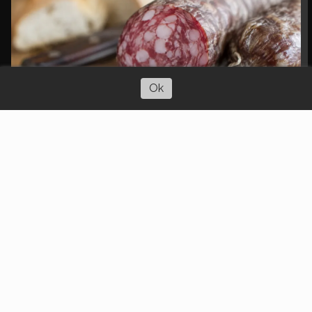
Escuchar artículo
Ok
Desalojo exprés: el Senado dio media
sanción a la reforma que permitiría iniciar
el desalojo tras 10 días de mora
Nacionales
Redacción El Día de Higueras
Hace 21 horas