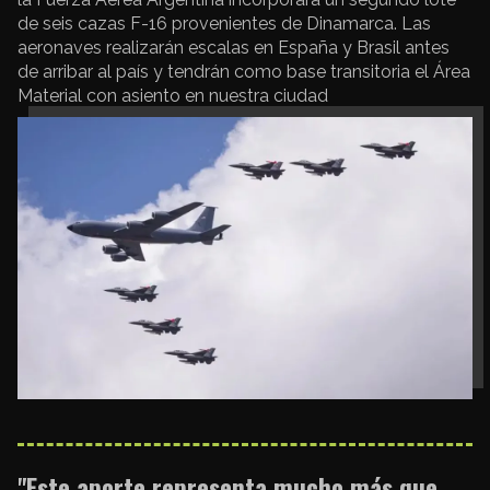
de seis cazas F-16 provenientes de Dinamarca. Las
aeronaves realizarán escalas en España y Brasil antes
de arribar al país y tendrán como base transitoria el Área
Material con asiento en nuestra ciudad
"Este aporte representa mucho más que